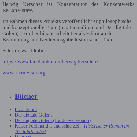
Herwig Kerscher ist Konzeptautor des Konzeptwerks
ReConVista®.
Im Rahmen dieses Projekts veröffentlicht er philosophische
und konzeptionelle Texte (u.a. Inconditum und Der digitale
Golem).
Darüber hinaus arbeitet er als Editor an der
Bearbeitung und Neuherausgabe historischer Texte.
Schreib, was bleibt.
https://www.facebook.com/herwig.kerscher/
www.reconvista.org
Bücher
Inconditum
Der digitale Golem
Der digitale Golem (Hardcoverversion)
Kaiser Ferdinand I. und seine Zeit |
Historischer Roman im
16. Jahrhundert
Deus est!