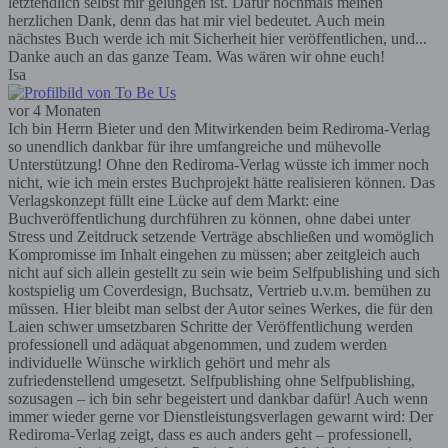
letztendlich selbst mir gelungen ist. Dafür nochmals meinen
herzlichen Dank, denn das hat mir viel bedeutet. Auch mein
nächstes Buch werde ich mit Sicherheit hier veröffentlichen, und...
Danke auch an das ganze Team. Was wären wir ohne euch!
Isa
vor 4 Monaten
Ich bin Herrn Bieter und den Mitwirkenden beim Rediroma-Verlag
so unendlich dankbar für ihre umfangreiche und mühevolle
Unterstützung! Ohne den Rediroma-Verlag wüsste ich immer noch
nicht, wie ich mein erstes Buchprojekt hätte realisieren können. Das
Verlagskonzept füllt eine Lücke auf dem Markt: eine
Buchveröffentlichung durchführen zu können, ohne dabei unter
Stress und Zeitdruck setzende Verträge abschließen und womöglich
Kompromisse im Inhalt eingehen zu müssen; aber zeitgleich auch
nicht auf sich allein gestellt zu sein wie beim Selfpublishing und sich
kostspielig um Coverdesign, Buchsatz, Vertrieb u.v.m. bemühen zu
müssen. Hier bleibt man selbst der Autor seines Werkes, die für den
Laien schwer umsetzbaren Schritte der Veröffentlichung werden
professionell und adäquat abgenommen, und zudem werden
individuelle Wünsche wirklich gehört und mehr als
zufriedenstellend umgesetzt. Selfpublishing ohne Selfpublishing,
sozusagen – ich bin sehr begeistert und dankbar dafür! Auch wenn
immer wieder gerne vor Dienstleistungsverlagen gewarnt wird: Der
Rediroma-Verlag zeigt, dass es auch anders geht – professionell,