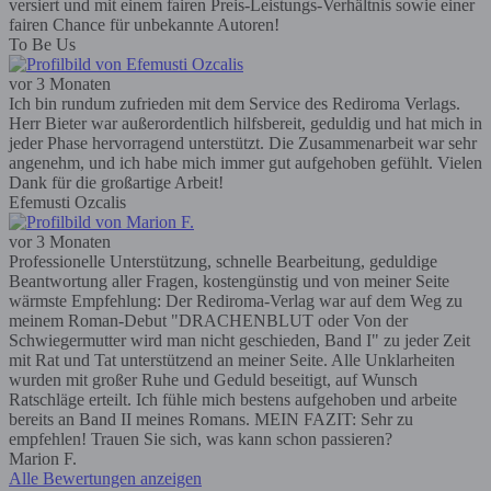
versiert und mit einem fairen Preis-Leistungs-Verhältnis sowie einer
fairen Chance für unbekannte Autoren!
To Be Us
vor 3 Monaten
Ich bin rundum zufrieden mit dem Service des Rediroma Verlags.
Herr Bieter war außerordentlich hilfsbereit, geduldig und hat mich in
jeder Phase hervorragend unterstützt. Die Zusammenarbeit war sehr
angenehm, und ich habe mich immer gut aufgehoben gefühlt. Vielen
Dank für die großartige Arbeit!
Efemusti Ozcalis
vor 3 Monaten
Professionelle Unterstützung, schnelle Bearbeitung, geduldige
Beantwortung aller Fragen, kostengünstig und von meiner Seite
wärmste Empfehlung: Der Rediroma-Verlag war auf dem Weg zu
meinem Roman-Debut "DRACHENBLUT oder Von der
Schwiegermutter wird man nicht geschieden, Band I" zu jeder Zeit
mit Rat und Tat unterstützend an meiner Seite. Alle Unklarheiten
wurden mit großer Ruhe und Geduld beseitigt, auf Wunsch
Ratschläge erteilt. Ich fühle mich bestens aufgehoben und arbeite
bereits an Band II meines Romans. MEIN FAZIT: Sehr zu
empfehlen! Trauen Sie sich, was kann schon passieren?
Marion F.
Alle Bewertungen anzeigen