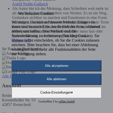
Astrid Nolde-Gallasch
Als Autor bin ich der Meinung, dass Schreiben weit mehr ist
als das bloße Aneinanderreihen von Worten. Es ist ein Weg,
Wir benutzen Cookies
Gedanken sichtbar zu machen und Emotionen in eine Form
Wir nutzen Cookies auf unserer Website. Einige von
zu bringen, die andere Menschen erreichen kann. Gute Texte
ihnen sind essenziell für den Betrieb der Seite, während
entstehen für mich dann, wenn Ehrlichkeit und Klarheit im
andere uns helfen, diese Website und die
Mittelpunkt stehen. Nicht jede Geschichte muss laut oder
Nutzererfahrung zu verbessern (Tracking Cookies). Sie
spektakulär sein – oft sind es gerade die leisen,...
können selbst entscheiden, ob Sie die Cookies zulassen
Tobias Graf
möchten. Bitte beachten Sie, dass bei einer Ablehnung
Ihr Buch im Buchhandel
womöglich nicht mehr alle Funktionalitäten der Seite
zur Verfügung stehen.
Alle akzeptieren
Alle Händler
Alle ablehnen
Anschrift
Cookie-Einstellungen
▾
Rediroma-Verlag
Kremenholler Str. 53
CookieHint 2 by
reDim GmbH
42857 Remscheid