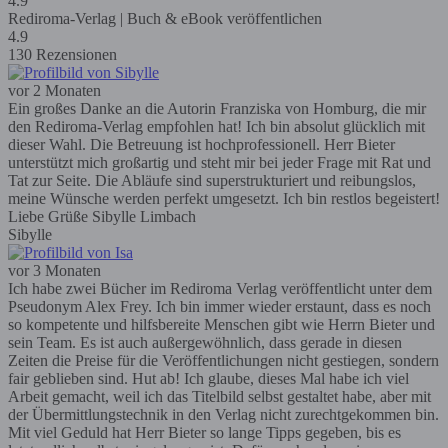
4.9
Rediroma-Verlag | Buch & eBook veröffentlichen
4.9
130 Rezensionen
vor 2 Monaten
Ein großes Danke an die Autorin Franziska von Homburg, die mir
den Rediroma-Verlag empfohlen hat! Ich bin absolut glücklich mit
dieser Wahl. Die Betreuung ist hochprofessionell. Herr Bieter
unterstützt mich großartig und steht mir bei jeder Frage mit Rat und
Tat zur Seite. Die Abläufe sind superstrukturiert und reibungslos,
meine Wünsche werden perfekt umgesetzt. Ich bin restlos begeistert!
Liebe Grüße Sibylle Limbach
Sibylle
vor 3 Monaten
Ich habe zwei Bücher im Rediroma Verlag veröffentlicht unter dem
Pseudonym Alex Frey. Ich bin immer wieder erstaunt, dass es noch
so kompetente und hilfsbereite Menschen gibt wie Herrn Bieter und
sein Team. Es ist auch außergewöhnlich, dass gerade in diesen
Zeiten die Preise für die Veröffentlichungen nicht gestiegen, sondern
fair geblieben sind. Hut ab! Ich glaube, dieses Mal habe ich viel
Arbeit gemacht, weil ich das Titelbild selbst gestaltet habe, aber mit
der Übermittlungstechnik in den Verlag nicht zurechtgekommen bin.
Mit viel Geduld hat Herr Bieter so lange Tipps gegeben, bis es