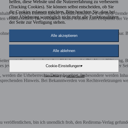
helfen, diese Website und die Nutzererfahrung zu verbessern
(Tracking Cookies). Sie können selbst entscheiden, ob Sie
die Cookies zulassen möchten. Bitte beachten Sie, dass bei
 Inhalte wir keinen Einfluss haben. Deshalb können wir für diese fremd
einer Ablehnung womöglich nicht mehr alle Funktionalitäten
 Seiten verantwortlich. Die verlinkten Seiten wurden zum Zeitpunkt der
der Seite zur Verfügung stehen.
och ohne konkrete Anhaltspunkte einer Rechtsverletzung nicht zumutbar
Alle akzeptieren
Alle ablehnen
n Seiten unterliegen dem deutschen Urheberrecht. Die Vervielfältigung,
 jeweiligen Autors bzw. Erstellers. Downloads und Kopien dieser Seite
Cookie-Einstellungen
▾
n, werden die Urheberrechte Dritter beachtet. Insbesondere werden Inhal
CookieHint 2 by
reDim GmbH
tsprechenden Hinweis. Bei Bekanntwerden von Rechtsverletzungen wer
 veröffentlichen, bin ich unendlich froh, den Rediroma-Verlag gefund