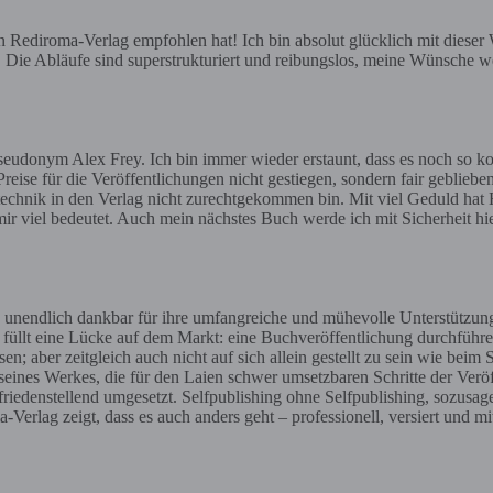
ediroma-Verlag empfohlen hat! Ich bin absolut glücklich mit dieser Wa
e. Die Abläufe sind superstrukturiert und reibungslos, meine Wünsche we
eudonym Alex Frey. Ich bin immer wieder erstaunt, dass es noch so ko
reise für die Veröffentlichungen nicht gestiegen, sondern fair geblieben
gstechnik in den Verlag nicht zurechtgekommen bin. Mit viel Geduld hat H
ir viel bedeutet. Auch mein nächstes Buch werde ich mit Sicherheit h
 unendlich dankbar für ihre umfangreiche und mühevolle Unterstützun
t füllt eine Lücke auf dem Markt: eine Buchveröffentlichung durchführe
aber zeitgleich auch nicht auf sich allein gestellt zu sein wie beim 
 seines Werkes, die für den Laien schwer umsetzbaren Schritte der Ve
iedenstellend umgesetzt. Selfpublishing ohne Selfpublishing, sozusag
erlag zeigt, dass es auch anders geht – professionell, versiert und mi