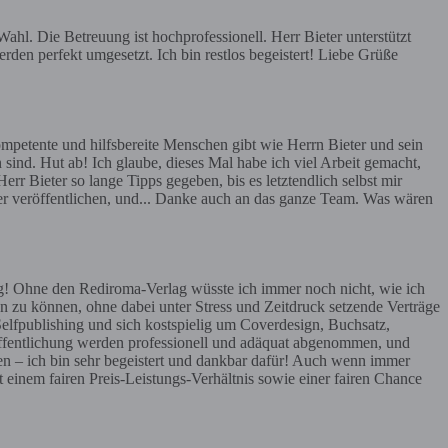
hl. Die Betreuung ist hochprofessionell. Herr Bieter unterstützt
rden perfekt umgesetzt. Ich bin restlos begeistert! Liebe Grüße
mpetente und hilfsbereite Menschen gibt wie Herrn Bieter und sein
 sind. Hut ab! Ich glaube, dieses Mal habe ich viel Arbeit gemacht,
err Bieter so lange Tipps gegeben, bis es letztendlich selbst mir
ier veröffentlichen, und... Danke auch an das ganze Team. Was wären
g! Ohne den Rediroma-Verlag wüsste ich immer noch nicht, wie ich
n zu können, ohne dabei unter Stress und Zeitdruck setzende Verträge
Selfpublishing und sich kostspielig um Coverdesign, Buchsatz,
röffentlichung werden professionell und adäquat abgenommen, und
en – ich bin sehr begeistert und dankbar dafür! Auch wenn immer
t einem fairen Preis-Leistungs-Verhältnis sowie einer fairen Chance