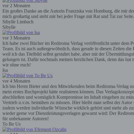
vor 2 Monaten
Ein großes Danke an die Autorin Franziska von Homburg, die mir den R
mich großartig und steht mir bei jeder Frage mit Rat und Tat zur Seit
Sibylle Limbach
Sibylle
vor 3 Monaten
Ich habe zwei Bücher im Rediroma Verlag veröffentlicht unter dem Ps
Team. Es ist auch außergewöhnlich, dass gerade in diesen Zeiten die P
weil ich das Titelbild selbst gestaltet habe, aber mit der Übermittlun
gelungen ist. Dafür nochmals meinen herzlichen Dank, denn das hat m
wir ohne euch!
Isa
vor 4 Monaten
Ich bin Herrn Bieter und den Mitwirkenden beim Rediroma-Verlag so
mein erstes Buchprojekt hätte realisieren können. Das Verlagskonzep
abschließen und womöglich Kompromisse im Inhalt eingehen zu müssen; 
Vertrieb u.v.m. bemühen zu müssen. Hier bleibt man selbst der Autor
zudem werden individuelle Wünsche wirklich gehört und mehr als zufr
wieder gerne vor Dienstleistungsverlagen gewarnt wird: Der Rediroma-V
für unbekannte Autoren!
To Be Us