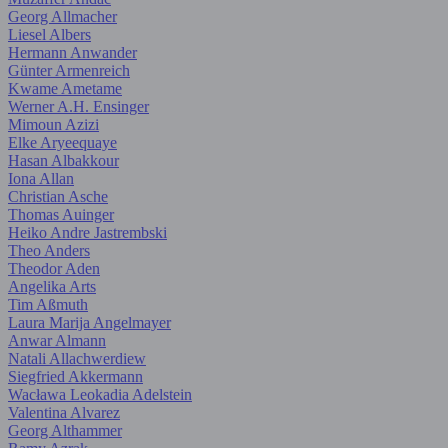
Georg Allmacher
Liesel Albers
Hermann Anwander
Günter Armenreich
Kwame Ametame
Werner A.H. Ensinger
Mimoun Azizi
Elke Aryeequaye
Hasan Albakkour
Iona Allan
Christian Asche
Thomas Auinger
Heiko Andre Jastrembski
Theo Anders
Theodor Aden
Angelika Arts
Tim Aßmuth
Laura Marija Angelmayer
Anwar Almann
Natali Allachwerdiew
Siegfried Akkermann
Wacława Leokadia Adelstein
Valentina Alvarez
Georg Althammer