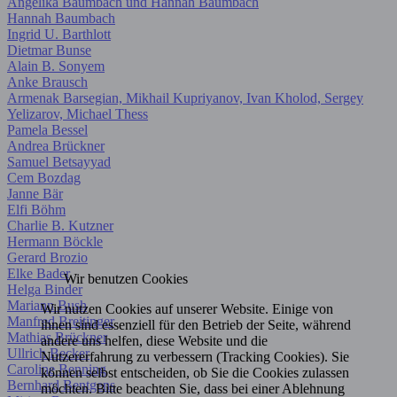
Angelika Baumbach und Hannah Baumbach
Hannah Baumbach
Ingrid U. Barthlott
Dietmar Bunse
Alain B. Sonyem
Anke Brausch
Armenak Barsegian, Mikhail Kupriyanov, Ivan Kholod, Sergey
Yelizarov, Michael Thess
Pamela Bessel
Andrea Brückner
Samuel Betsayyad
Cem Bozdag
Janne Bär
Elfi Böhm
Charlie B. Kutzner
Hermann Böckle
Gerard Brozio
Elke Bader
Wir benutzen Cookies
Helga Binder
Mariann Bush
Wir nutzen Cookies auf unserer Website. Einige von
Manfred Breitinger
ihnen sind essenziell für den Betrieb der Seite, während
Mathias Brückner
andere uns helfen, diese Website und die
Ullrich Becker
Nutzererfahrung zu verbessern (Tracking Cookies). Sie
Caroline Benning
können selbst entscheiden, ob Sie die Cookies zulassen
Bernhard Bentgens
möchten. Bitte beachten Sie, dass bei einer Ablehnung