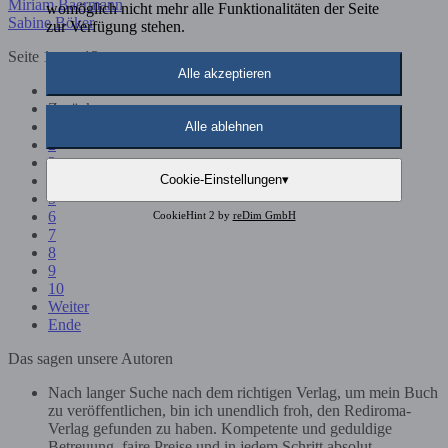
Miriam Baermann
womöglich nicht mehr alle Funktionalitäten der Seite
Sabine Böker
zur Verfügung stehen.
Seite 1 von 13
Alle akzeptieren
Start
Zurück
1
Alle ablehnen
2
3
4
Cookie-Einstellungen
▾
5
6
CookieHint 2 by
reDim GmbH
7
8
9
10
Weiter
Ende
Das sagen unsere Autoren
Nach langer Suche nach dem richtigen Verlag, um mein Buch
zu veröffentlichen, bin ich unendlich froh, den Rediroma-
Verlag gefunden zu haben. Kompetente und geduldige
Betreuung, faire Preise und in jedem Schritt absolut