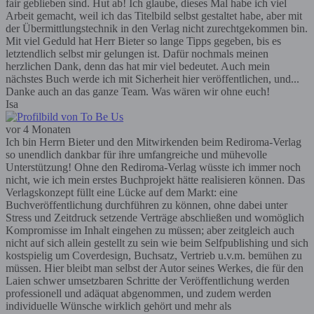
fair geblieben sind. Hut ab! Ich glaube, dieses Mal habe ich viel
Arbeit gemacht, weil ich das Titelbild selbst gestaltet habe, aber mit
der Übermittlungstechnik in den Verlag nicht zurechtgekommen bin.
Mit viel Geduld hat Herr Bieter so lange Tipps gegeben, bis es
letztendlich selbst mir gelungen ist. Dafür nochmals meinen
herzlichen Dank, denn das hat mir viel bedeutet. Auch mein
nächstes Buch werde ich mit Sicherheit hier veröffentlichen, und...
Danke auch an das ganze Team. Was wären wir ohne euch!
Isa
vor 4 Monaten
Ich bin Herrn Bieter und den Mitwirkenden beim Rediroma-Verlag
so unendlich dankbar für ihre umfangreiche und mühevolle
Unterstützung! Ohne den Rediroma-Verlag wüsste ich immer noch
nicht, wie ich mein erstes Buchprojekt hätte realisieren können. Das
Verlagskonzept füllt eine Lücke auf dem Markt: eine
Buchveröffentlichung durchführen zu können, ohne dabei unter
Stress und Zeitdruck setzende Verträge abschließen und womöglich
Kompromisse im Inhalt eingehen zu müssen; aber zeitgleich auch
nicht auf sich allein gestellt zu sein wie beim Selfpublishing und sich
kostspielig um Coverdesign, Buchsatz, Vertrieb u.v.m. bemühen zu
müssen. Hier bleibt man selbst der Autor seines Werkes, die für den
Laien schwer umsetzbaren Schritte der Veröffentlichung werden
professionell und adäquat abgenommen, und zudem werden
individuelle Wünsche wirklich gehört und mehr als