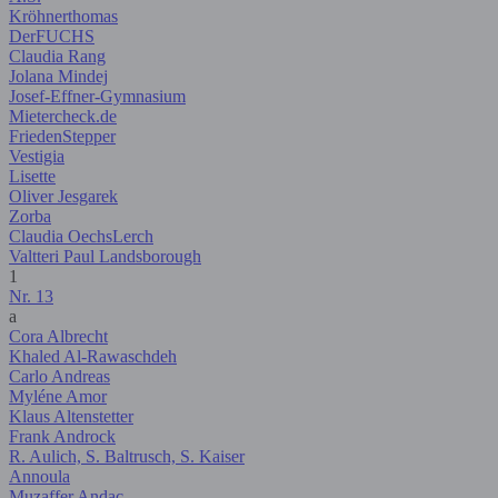
Kröhnerthomas
DerFUCHS
Claudia Rang
Jolana Mindej
Josef-Effner-Gymnasium
Mietercheck.de
FriedenStepper
Vestigia
Lisette
Oliver Jesgarek
Zorba
Claudia OechsLerch
Valtteri Paul Landsborough
1
Nr. 13
a
Cora Albrecht
Khaled Al-Rawaschdeh
Carlo Andreas
Myléne Amor
Klaus Altenstetter
Frank Androck
R. Aulich, S. Baltrusch, S. Kaiser
Annoula
Muzaffer Andac