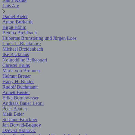
Ramy Azrak
Luis Are
b
Daniel Bieter
Anton Burkardt
Birgit Böhm
Bettina Breidbach
Hubertus Brunstering und Jürgen Loos
Louis L. Blackmore
Michael Breidenbach
Ilse Backhaus
Noureddine Belhaouari
Christel Bruns
Maria von Brunnen
Helmut Breuer
Harry H. Binder
Rudolf Buchmann
Annett Beister
Erika Bornewasser
Andreas Bauer-Leoni
Peter Beutler
Maik Beier
Susanne Bruckner
Jan Berwid-Buquoy
Dzevad Brahovic