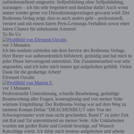
zufriedenstellend umgesetzt. Selfpublishing ohne Selfpublishing,
sozusagen – ich bin sehr begeistert und dankbar dafür! Auch wenn
immer wieder gerne vor Dienstleistungsverlagen gewarnt wird: Der
Rediroma-Verlag zeigt, dass es auch anders geht – professionell,
versiert und mit einem fairen Preis-Leistungs-Verhältnis sowie einer
fairen Chance für unbekannte Autoren!
To Be Us
vor 3 Monaten
Ich bin rundum zufrieden mit dem Service des Rediroma Verlags.
Herr Bieter war außerordentlich hilfsbereit, geduldig und hat mich in
jeder Phase hervorragend unterstützt. Die Zusammenarbeit war sehr
angenehm, und ich habe mich immer gut aufgehoben gefühlt. Vielen
Dank für die großartige Arbeit!
Efemusti Ozcalis
vor 3 Monaten
Professionelle Unterstützung, schnelle Bearbeitung, geduldige
Beantwortung aller Fragen, kostengünstig und von meiner Seite
wärmste Empfehlung: Der Rediroma-Verlag war auf dem Weg zu
meinem Roman-Debut "DRACHENBLUT oder Von der
Schwiegermutter wird man nicht geschieden, Band I" zu jeder Zeit
mit Rat und Tat unterstützend an meiner Seite. Alle Unklarheiten
wurden mit großer Ruhe und Geduld beseitigt, auf Wunsch
Ratschläge erteilt. Ich fühle mich bestens aufgehoben und arbeite