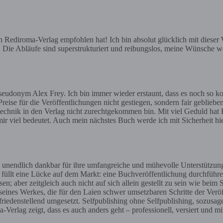
ediroma-Verlag empfohlen hat! Ich bin absolut glücklich mit dieser Wa
e. Die Abläufe sind superstrukturiert und reibungslos, meine Wünsche we
eudonym Alex Frey. Ich bin immer wieder erstaunt, dass es noch so ko
reise für die Veröffentlichungen nicht gestiegen, sondern fair geblieben
gstechnik in den Verlag nicht zurechtgekommen bin. Mit viel Geduld hat H
ir viel bedeutet. Auch mein nächstes Buch werde ich mit Sicherheit h
 unendlich dankbar für ihre umfangreiche und mühevolle Unterstützun
t füllt eine Lücke auf dem Markt: eine Buchveröffentlichung durchführe
aber zeitgleich auch nicht auf sich allein gestellt zu sein wie beim 
 seines Werkes, die für den Laien schwer umsetzbaren Schritte der Ve
iedenstellend umgesetzt. Selfpublishing ohne Selfpublishing, sozusag
erlag zeigt, dass es auch anders geht – professionell, versiert und mi