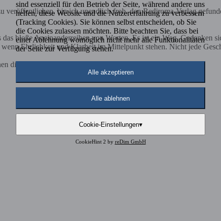
sind essenziell für den Betrieb der Seite, während andere uns
 veröffentlichen, bin ich unendlich froh, den Rediroma-Verlag gefund
helfen, diese Website und die Nutzererfahrung zu verbessern
(Tracking Cookies). Sie können selbst entscheiden, ob Sie
die Cookies zulassen möchten. Bitte beachten Sie, dass bei
ls das bloße Aneinanderreihen von Worten. Es ist ein Weg, Gedanken s
einer Ablehnung womöglich nicht mehr alle Funktionalitäten
nn Ehrlichkeit und Klarheit im Mittelpunkt stehen. Nicht jede Geschich
der Seite zur Verfügung stehen.
nen diese Zusammenarbeit nur Loben....
Alle akzeptieren
Alle ablehnen
Cookie-Einstellungen
▾
CookieHint 2 by
reDim GmbH