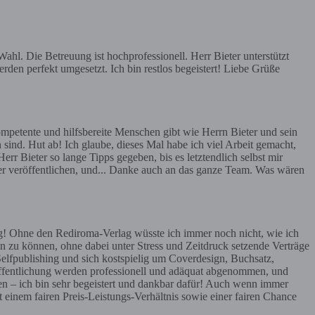
hl. Die Betreuung ist hochprofessionell. Herr Bieter unterstützt
rden perfekt umgesetzt. Ich bin restlos begeistert! Liebe Grüße
mpetente und hilfsbereite Menschen gibt wie Herrn Bieter und sein
 sind. Hut ab! Ich glaube, dieses Mal habe ich viel Arbeit gemacht,
err Bieter so lange Tipps gegeben, bis es letztendlich selbst mir
ier veröffentlichen, und... Danke auch an das ganze Team. Was wären
g! Ohne den Rediroma-Verlag wüsste ich immer noch nicht, wie ich
n zu können, ohne dabei unter Stress und Zeitdruck setzende Verträge
Selfpublishing und sich kostspielig um Coverdesign, Buchsatz,
röffentlichung werden professionell und adäquat abgenommen, und
en – ich bin sehr begeistert und dankbar dafür! Auch wenn immer
t einem fairen Preis-Leistungs-Verhältnis sowie einer fairen Chance