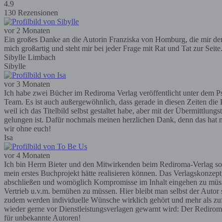
4.9
130 Rezensionen
vor 2 Monaten
Ein großes Danke an die Autorin Franziska von Homburg, die mir den R
mich großartig und steht mir bei jeder Frage mit Rat und Tat zur Seit
Sibylle Limbach
Sibylle
vor 3 Monaten
Ich habe zwei Bücher im Rediroma Verlag veröffentlicht unter dem Ps
Team. Es ist auch außergewöhnlich, dass gerade in diesen Zeiten die P
weil ich das Titelbild selbst gestaltet habe, aber mit der Übermittlun
gelungen ist. Dafür nochmals meinen herzlichen Dank, denn das hat m
wir ohne euch!
Isa
vor 4 Monaten
Ich bin Herrn Bieter und den Mitwirkenden beim Rediroma-Verlag so
mein erstes Buchprojekt hätte realisieren können. Das Verlagskonzep
abschließen und womöglich Kompromisse im Inhalt eingehen zu müssen; 
Vertrieb u.v.m. bemühen zu müssen. Hier bleibt man selbst der Autor
zudem werden individuelle Wünsche wirklich gehört und mehr als zufr
wieder gerne vor Dienstleistungsverlagen gewarnt wird: Der Rediroma-V
für unbekannte Autoren!