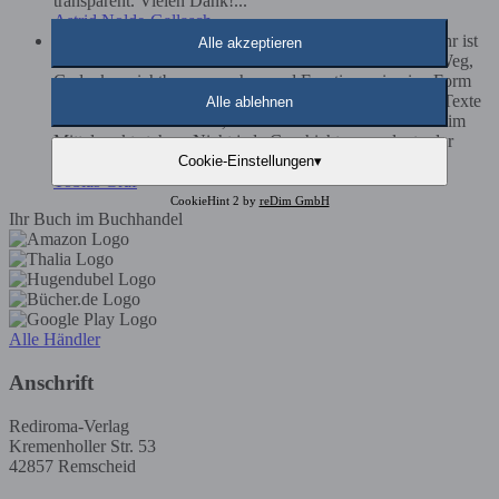
transparent. Vielen Dank!...
Astrid Nolde-Gallasch
Als Autor bin ich der Meinung, dass Schreiben weit mehr ist
Alle akzeptieren
als das bloße Aneinanderreihen von Worten. Es ist ein Weg,
Gedanken sichtbar zu machen und Emotionen in eine Form
zu bringen, die andere Menschen erreichen kann. Gute Texte
Alle ablehnen
entstehen für mich dann, wenn Ehrlichkeit und Klarheit im
Mittelpunkt stehen. Nicht jede Geschichte muss laut oder
spektakulär sein – oft sind es gerade die leisen,...
Cookie-Einstellungen
▾
Tobias Graf
CookieHint 2 by
reDim GmbH
Ihr Buch im Buchhandel
Alle Händler
Anschrift
Rediroma-Verlag
Kremenholler Str. 53
42857 Remscheid