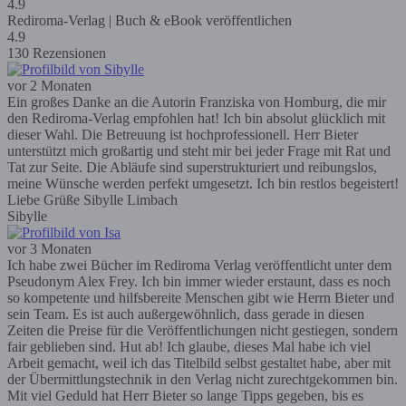
4.9
Rediroma-Verlag | Buch & eBook veröffentlichen
4.9
130 Rezensionen
vor 2 Monaten
Ein großes Danke an die Autorin Franziska von Homburg, die mir
den Rediroma-Verlag empfohlen hat! Ich bin absolut glücklich mit
dieser Wahl. Die Betreuung ist hochprofessionell. Herr Bieter
unterstützt mich großartig und steht mir bei jeder Frage mit Rat und
Tat zur Seite. Die Abläufe sind superstrukturiert und reibungslos,
meine Wünsche werden perfekt umgesetzt. Ich bin restlos begeistert!
Liebe Grüße Sibylle Limbach
Sibylle
vor 3 Monaten
Ich habe zwei Bücher im Rediroma Verlag veröffentlicht unter dem
Pseudonym Alex Frey. Ich bin immer wieder erstaunt, dass es noch
so kompetente und hilfsbereite Menschen gibt wie Herrn Bieter und
sein Team. Es ist auch außergewöhnlich, dass gerade in diesen
Zeiten die Preise für die Veröffentlichungen nicht gestiegen, sondern
fair geblieben sind. Hut ab! Ich glaube, dieses Mal habe ich viel
Arbeit gemacht, weil ich das Titelbild selbst gestaltet habe, aber mit
der Übermittlungstechnik in den Verlag nicht zurechtgekommen bin.
Mit viel Geduld hat Herr Bieter so lange Tipps gegeben, bis es