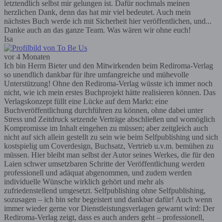
letztendlich selbst mir gelungen ist. Dafür nochmals meinen
herzlichen Dank, denn das hat mir viel bedeutet. Auch mein
nächstes Buch werde ich mit Sicherheit hier veröffentlichen, und...
Danke auch an das ganze Team. Was wären wir ohne euch!
Isa
vor 4 Monaten
Ich bin Herrn Bieter und den Mitwirkenden beim Rediroma-Verlag
so unendlich dankbar für ihre umfangreiche und mühevolle
Unterstützung! Ohne den Rediroma-Verlag wüsste ich immer noch
nicht, wie ich mein erstes Buchprojekt hätte realisieren können. Das
Verlagskonzept füllt eine Lücke auf dem Markt: eine
Buchveröffentlichung durchführen zu können, ohne dabei unter
Stress und Zeitdruck setzende Verträge abschließen und womöglich
Kompromisse im Inhalt eingehen zu müssen; aber zeitgleich auch
nicht auf sich allein gestellt zu sein wie beim Selfpublishing und sich
kostspielig um Coverdesign, Buchsatz, Vertrieb u.v.m. bemühen zu
müssen. Hier bleibt man selbst der Autor seines Werkes, die für den
Laien schwer umsetzbaren Schritte der Veröffentlichung werden
professionell und adäquat abgenommen, und zudem werden
individuelle Wünsche wirklich gehört und mehr als
zufriedenstellend umgesetzt. Selfpublishing ohne Selfpublishing,
sozusagen – ich bin sehr begeistert und dankbar dafür! Auch wenn
immer wieder gerne vor Dienstleistungsverlagen gewarnt wird: Der
Rediroma-Verlag zeigt, dass es auch anders geht – professionell,