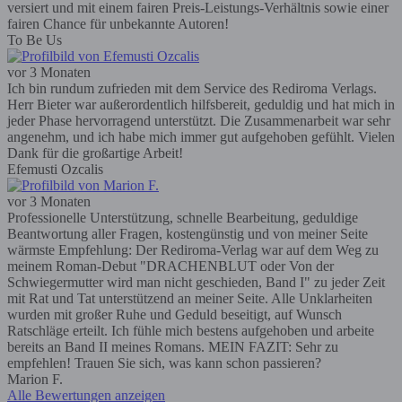
versiert und mit einem fairen Preis-Leistungs-Verhältnis sowie einer
fairen Chance für unbekannte Autoren!
To Be Us
vor 3 Monaten
Ich bin rundum zufrieden mit dem Service des Rediroma Verlags.
Herr Bieter war außerordentlich hilfsbereit, geduldig und hat mich in
jeder Phase hervorragend unterstützt. Die Zusammenarbeit war sehr
angenehm, und ich habe mich immer gut aufgehoben gefühlt. Vielen
Dank für die großartige Arbeit!
Efemusti Ozcalis
vor 3 Monaten
Professionelle Unterstützung, schnelle Bearbeitung, geduldige
Beantwortung aller Fragen, kostengünstig und von meiner Seite
wärmste Empfehlung: Der Rediroma-Verlag war auf dem Weg zu
meinem Roman-Debut "DRACHENBLUT oder Von der
Schwiegermutter wird man nicht geschieden, Band I" zu jeder Zeit
mit Rat und Tat unterstützend an meiner Seite. Alle Unklarheiten
wurden mit großer Ruhe und Geduld beseitigt, auf Wunsch
Ratschläge erteilt. Ich fühle mich bestens aufgehoben und arbeite
bereits an Band II meines Romans. MEIN FAZIT: Sehr zu
empfehlen! Trauen Sie sich, was kann schon passieren?
Marion F.
Alle Bewertungen anzeigen