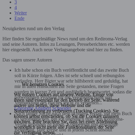
3
4
Weiter
Ende
Neuigkeiten rund um den Verlag
Hier finden Sie regelmäßige News rund um den Rediroma-Verlag
und seine Autoren. Infos zu Lesungen, Presseberichten etc. werden
hier eingestellt. Auch neue Verlagsangebote sind hier zu finden.
Das sagen unsere Autoren
Ich habe schon ein Buch veröffentlicht und das zweite Buch
soll in Kürze folgen. Alles ist sehr schnell und reibungslos
verlaufen. Herr Bieter war sehr hilfsbereit und geduldig, hat
Wir benutzen Cookies
mir in allen Hinsichten zur Seite gestanden, meine Fragen
wurden in kurzer Zeit und ausführlich beantwortet, sodass die
Wir nutzen Cookies auf unserer Website. Einige von
notwendigen Prozesse für die Veröffentlichung und
ihnen sind essenziell für den Betrieb der Seite, während
Vermarktung des Buches leicht zu verstehen...
andere uns helfen, diese Website und die
Gheorghe Adalbert Schneider
Nutzererfahrung zu verbessern (Tracking Cookies). Sie
Nach langer Suche nach dem richtigen Verlag, um mein Buch
können selbst entscheiden, ob Sie die Cookies zulassen
zu veröffentlichen, bin ich unendlich froh, den Rediroma-
möchten. Bitte beachten Sie, dass bei einer Ablehnung
Verlag gefunden zu haben. Kompetente und geduldige
womöglich nicht mehr alle Funktionalitäten der Seite
Betreuung, faire Preise und in jedem Schritt absolut
zur Verfügung stehen.