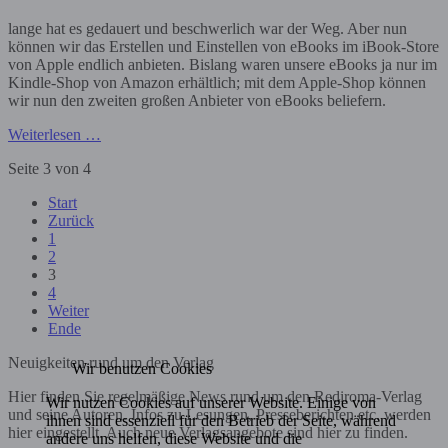
lange hat es gedauert und beschwerlich war der Weg. Aber nun
können wir das Erstellen und Einstellen von eBooks im iBook-Store
von Apple endlich anbieten. Bislang waren unsere eBooks ja nur im
Kindle-Shop von Amazon erhältlich; mit dem Apple-Shop können
wir nun den zweiten großen Anbieter von eBooks beliefern.
Weiterlesen …
Seite 3 von 4
Start
Zurück
1
2
3
4
Weiter
Ende
Neuigkeiten rund um den Verlag
Wir benutzen Cookies
Hier finden Sie regelmäßige News rund um den Rediroma-Verlag
Wir nutzen Cookies auf unserer Website. Einige von
und seine Autoren. Infos zu Lesungen, Presseberichten etc. werden
ihnen sind essenziell für den Betrieb der Seite, während
hier eingestellt. Auch neue Verlagsangebote sind hier zu finden.
andere uns helfen, diese Website und die