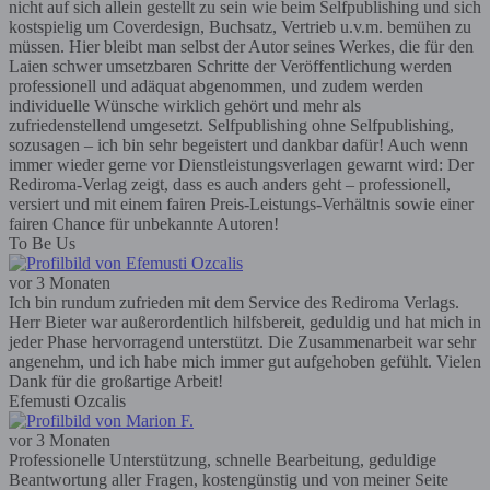
nicht auf sich allein gestellt zu sein wie beim Selfpublishing und sich
kostspielig um Coverdesign, Buchsatz, Vertrieb u.v.m. bemühen zu
müssen. Hier bleibt man selbst der Autor seines Werkes, die für den
Laien schwer umsetzbaren Schritte der Veröffentlichung werden
professionell und adäquat abgenommen, und zudem werden
individuelle Wünsche wirklich gehört und mehr als
zufriedenstellend umgesetzt. Selfpublishing ohne Selfpublishing,
sozusagen – ich bin sehr begeistert und dankbar dafür! Auch wenn
immer wieder gerne vor Dienstleistungsverlagen gewarnt wird: Der
Rediroma-Verlag zeigt, dass es auch anders geht – professionell,
versiert und mit einem fairen Preis-Leistungs-Verhältnis sowie einer
fairen Chance für unbekannte Autoren!
To Be Us
vor 3 Monaten
Ich bin rundum zufrieden mit dem Service des Rediroma Verlags.
Herr Bieter war außerordentlich hilfsbereit, geduldig und hat mich in
jeder Phase hervorragend unterstützt. Die Zusammenarbeit war sehr
angenehm, und ich habe mich immer gut aufgehoben gefühlt. Vielen
Dank für die großartige Arbeit!
Efemusti Ozcalis
vor 3 Monaten
Professionelle Unterstützung, schnelle Bearbeitung, geduldige
Beantwortung aller Fragen, kostengünstig und von meiner Seite