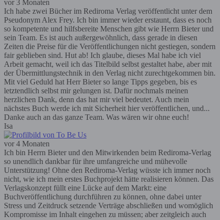
vor 3 Monaten
Ich habe zwei Bücher im Rediroma Verlag veröffentlicht unter dem
Pseudonym Alex Frey. Ich bin immer wieder erstaunt, dass es noch
so kompetente und hilfsbereite Menschen gibt wie Herrn Bieter und
sein Team. Es ist auch außergewöhnlich, dass gerade in diesen
Zeiten die Preise für die Veröffentlichungen nicht gestiegen, sondern
fair geblieben sind. Hut ab! Ich glaube, dieses Mal habe ich viel
Arbeit gemacht, weil ich das Titelbild selbst gestaltet habe, aber mit
der Übermittlungstechnik in den Verlag nicht zurechtgekommen bin.
Mit viel Geduld hat Herr Bieter so lange Tipps gegeben, bis es
letztendlich selbst mir gelungen ist. Dafür nochmals meinen
herzlichen Dank, denn das hat mir viel bedeutet. Auch mein
nächstes Buch werde ich mit Sicherheit hier veröffentlichen, und...
Danke auch an das ganze Team. Was wären wir ohne euch!
Isa
vor 4 Monaten
Ich bin Herrn Bieter und den Mitwirkenden beim Rediroma-Verlag
so unendlich dankbar für ihre umfangreiche und mühevolle
Unterstützung! Ohne den Rediroma-Verlag wüsste ich immer noch
nicht, wie ich mein erstes Buchprojekt hätte realisieren können. Das
Verlagskonzept füllt eine Lücke auf dem Markt: eine
Buchveröffentlichung durchführen zu können, ohne dabei unter
Stress und Zeitdruck setzende Verträge abschließen und womöglich
Kompromisse im Inhalt eingehen zu müssen; aber zeitgleich auch