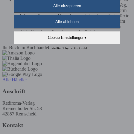
als das bloße Aneinanderreihen von Worten. Es ist ein Weg,
Alle akzeptieren
Gedanken sichtbar zu machen und Emotionen in eine Form
zu bringen, die andere Menschen erreichen kann. Gute Texte
entstehen für mich dann, wenn Ehrlichkeit und Klarheit im
Alle ablehnen
Mittelpunkt stehen. Nicht jede Geschichte muss laut oder
spektakulär sein – oft sind es gerade die leisen,...
Tobias Graf
Cookie-Einstellungen
▾
Ihr Buch im Buchhandel
CookieHint 2 by
reDim GmbH
Alle Händler
Anschrift
Rediroma-Verlag
Kremenholler Str. 53
42857 Remscheid
Kontakt