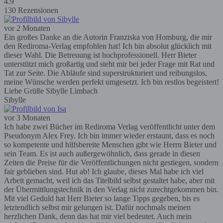
4.9
130 Rezensionen
vor 2 Monaten
Ein großes Danke an die Autorin Franziska von Homburg, die mir
den Rediroma-Verlag empfohlen hat! Ich bin absolut glücklich mit
dieser Wahl. Die Betreuung ist hochprofessionell. Herr Bieter
unterstützt mich großartig und steht mir bei jeder Frage mit Rat und
Tat zur Seite. Die Abläufe sind superstrukturiert und reibungslos,
meine Wünsche werden perfekt umgesetzt. Ich bin restlos begeistert!
Liebe Grüße Sibylle Limbach
Sibylle
vor 3 Monaten
Ich habe zwei Bücher im Rediroma Verlag veröffentlicht unter dem
Pseudonym Alex Frey. Ich bin immer wieder erstaunt, dass es noch
so kompetente und hilfsbereite Menschen gibt wie Herrn Bieter und
sein Team. Es ist auch außergewöhnlich, dass gerade in diesen
Zeiten die Preise für die Veröffentlichungen nicht gestiegen, sondern
fair geblieben sind. Hut ab! Ich glaube, dieses Mal habe ich viel
Arbeit gemacht, weil ich das Titelbild selbst gestaltet habe, aber mit
der Übermittlungstechnik in den Verlag nicht zurechtgekommen bin.
Mit viel Geduld hat Herr Bieter so lange Tipps gegeben, bis es
letztendlich selbst mir gelungen ist. Dafür nochmals meinen
herzlichen Dank, denn das hat mir viel bedeutet. Auch mein