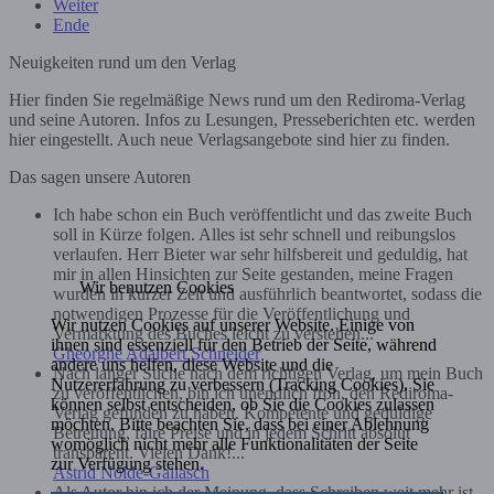
Weiter
Ende
Neuigkeiten rund um den Verlag
Hier finden Sie regelmäßige News rund um den Rediroma-Verlag
und seine Autoren. Infos zu Lesungen, Presseberichten etc. werden
hier eingestellt. Auch neue Verlagsangebote sind hier zu finden.
Das sagen unsere Autoren
Ich habe schon ein Buch veröffentlicht und das zweite Buch
soll in Kürze folgen. Alles ist sehr schnell und reibungslos
verlaufen. Herr Bieter war sehr hilfsbereit und geduldig, hat
mir in allen Hinsichten zur Seite gestanden, meine Fragen
Wir benutzen Cookies
wurden in kurzer Zeit und ausführlich beantwortet, sodass die
notwendigen Prozesse für die Veröffentlichung und
Wir nutzen Cookies auf unserer Website. Einige von
Vermarktung des Buches leicht zu verstehen...
ihnen sind essenziell für den Betrieb der Seite, während
Gheorghe Adalbert Schneider
andere uns helfen, diese Website und die
Nach langer Suche nach dem richtigen Verlag, um mein Buch
Nutzererfahrung zu verbessern (Tracking Cookies). Sie
zu veröffentlichen, bin ich unendlich froh, den Rediroma-
können selbst entscheiden, ob Sie die Cookies zulassen
Verlag gefunden zu haben. Kompetente und geduldige
möchten. Bitte beachten Sie, dass bei einer Ablehnung
Betreuung, faire Preise und in jedem Schritt absolut
womöglich nicht mehr alle Funktionalitäten der Seite
transparent. Vielen Dank!...
zur Verfügung stehen.
Astrid Nolde-Gallasch
Als Autor bin ich der Meinung, dass Schreiben weit mehr ist