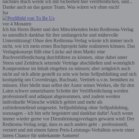
nächstes Buch werde ich mit Sicherheit hier veröffentlichen, und...
Danke auch an das ganze Team. Was wären wir ohne euch!
Isa
vor 4 Monaten
Ich bin Herrn Bieter und den Mitwirkenden beim Rediroma-Verlag
so unendlich dankbar für ihre umfangreiche und mühevolle
Unterstützung! Ohne den Rediroma-Verlag wüsste ich immer noch
nicht, wie ich mein erstes Buchprojekt hätte realisieren können. Das
Verlagskonzept füllt eine Lücke auf dem Markt: eine
Buchveröffentlichung durchführen zu können, ohne dabei unter
Stress und Zeitdruck setzende Verträge abschließen und womöglich
Kompromisse im Inhalt eingehen zu müssen; aber zeitgleich auch
nicht auf sich allein gestellt zu sein wie beim Selfpublishing und sich
kostspielig um Coverdesign, Buchsatz, Vertrieb u.v.m. bemühen zu
müssen. Hier bleibt man selbst der Autor seines Werkes, die für den
Laien schwer umsetzbaren Schritte der Veröffentlichung werden
professionell und adäquat abgenommen, und zudem werden
individuelle Wünsche wirklich gehört und mehr als
zufriedenstellend umgesetzt. Selfpublishing ohne Selfpublishing,
sozusagen – ich bin sehr begeistert und dankbar dafür! Auch wenn
immer wieder gerne vor Dienstleistungsverlagen gewarnt wird: Der
Rediroma-Verlag zeigt, dass es auch anders geht – professionell,
versiert und mit einem fairen Preis-Leistungs-Verhältnis sowie einer
fairen Chance für unbekannte Autoren!