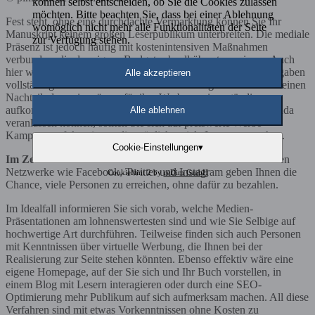
können selbst entscheiden, ob Sie die Cookies zulassen
möchten. Bitte beachten Sie, dass bei einer Ablehnung
Fest steht, ohne eine durchdachte Vermarktung können Sie Ihr
womöglich nicht mehr alle Funktionalitäten der Seite
Manuskript keinem großen Leserpublikum unterbreiten. Die mediale
zur Verfügung stehen.
Präsenz ist jedoch häufig mit kostenintensiven Maßnahmen
verbunden, die das eigene Budget schnell überstrapazieren. Auch
hier würde ein großer Verlag hilfreich sein, weil jener die Ausgaben
Alle akzeptieren
vollständig übernimmt. Besonders Selbstverleger haben daher einen
Nachteil, denn sie müssen für ihre Werbung eigenständig
aufkommen. Damit Sie als Autor dennoch genügend Propaganda
Alle ablehnen
veranlassen können, sollten Sie sich auf preiswerte Werbe-
Kampagnen fokussieren, die möglichst viele Leser ansprechen.
Cookie-Einstellungen
▾
Im Zentrum steht natürlich das Internet
. Gerade die sozialen
Netzwerke wie Facebook, Twitter und Instagram geben Ihnen die
CookieHint 2 by
reDim GmbH
Chance, viele Personen zu erreichen, ohne dafür zu bezahlen.
Im Idealfall informieren Sie sich vorab, welche Medien-
Präsentationen am lohnenswertesten sind und wie Sie Selbige auf
hochwertige Art durchführen. Teilweise finden sich auch Personen
mit Kenntnissen über virtuelle Werbung, die Ihnen bei der
Realisierung zur Seite stehen könnten. Ebenso effektiv wäre eine
eigene Homepage, auf der Sie sich und Ihr Buch vorstellen, in
einem Blog mit Lesern interagieren oder durch eine SEO-
Optimierung mehr Publikum auf sich aufmerksam machen. All diese
Verfahren sind mit etwas Vorkenntnissen ohne Kosten zu