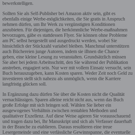
bewerkstelligen.
Sollten Sie als Self-Publisher bei Amazon aktiv sein, gibt es
ebenfalls einige Werbe-möglichkeiten, die Sie gratis in Anspruch
nehmen dürfen, um Ihr Werk zu vergünstigten Konditionen
anzubieten. Für diejenigen, die herkömmliche Werbe-maßnahmen
bevorzugen, gäbe es stattdessen Flyer. Sie können ohne Probleme
am PC selbst hergestellt und ausgedruckt werden, wobei Sie
hinsichtlich der Stückzahl variabel bleiben. Manchmal unterstützen
auch Büchereien junge Autoren, indem sie iIhnen die Chance
geben, eine kleine Lesung zu veranstalten. Grundsätzlich müssen
Sie aber bei jedem Arbeitsschritt, den Sie während der Publikation
anstreben, engagiert sein. Nur wer mit vollem Einsatz versucht, sein
Buch herauszugeben, kann Kosten sparen. Weder Zeit noch Geld zu
investieren stellt sich nahezu als unmöglich, wenn die Karriere
langfristig glücken soll.
In Ergänzung dazu dürfen Sie über die Kosten nicht die Qualität
vernachlässigen. Sparen alleine reicht nicht aus, wenn das Buch
große Erfolge mit sich bringen soll. Wählen Sie lieber ein
ausgewogenes Verhältnis zwischen rentablen Methoden und
qualitativer Exzellenz. Auf diese Weise agieren Sie vorausschauend
und tragen dazu bei, Ihr Manuskript und sich als Verfasser dauerhaft
in der Branche zu etablieren. Daraus resultieren eine treue
Lesergemeinde und eine verlässliche Gewinnspanne, die eventuelle