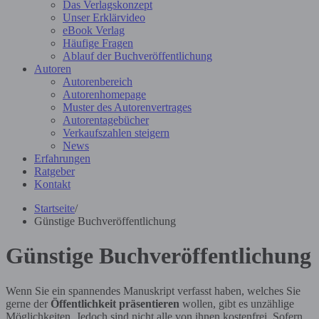
Das Verlagskonzept
Unser Erklärvideo
eBook Verlag
Häufige Fragen
Ablauf der Buchveröffentlichung
Autoren
Autorenbereich
Autorenhomepage
Muster des Autorenvertrages
Autorentagebücher
Verkaufszahlen steigern
News
Erfahrungen
Ratgeber
Kontakt
Startseite
/
Günstige Buchveröffentlichung
Günstige Buchveröffentlichung
Wenn Sie ein spannendes Manuskript verfasst haben, welches Sie
gerne der
Öffentlichkeit präsentieren
wollen, gibt es unzählige
Möglichkeiten. Jedoch sind nicht alle von ihnen kostenfrei. Sofern