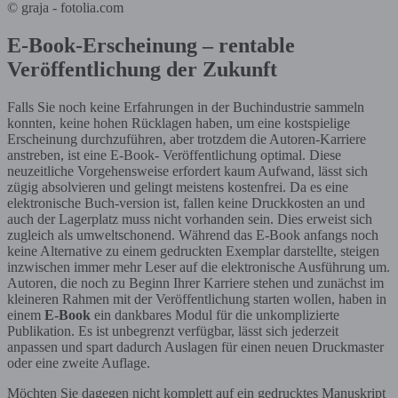
© graja - fotolia.com
E-Book-Erscheinung – rentable
Veröffentlichung der Zukunft
Falls Sie noch keine Erfahrungen in der Buchindustrie sammeln
konnten, keine hohen Rücklagen haben, um eine kostspielige
Erscheinung durchzuführen, aber trotzdem die Autoren-Karriere
anstreben, ist eine E-Book- Veröffentlichung optimal. Diese
neuzeitliche Vorgehensweise erfordert kaum Aufwand, lässt sich
zügig absolvieren und gelingt meistens kostenfrei. Da es eine
elektronische Buch-version ist, fallen keine Druckkosten an und
auch der Lagerplatz muss nicht vorhanden sein. Dies erweist sich
zugleich als umweltschonend. Während das E-Book anfangs noch
keine Alternative zu einem gedruckten Exemplar darstellte, steigen
inzwischen immer mehr Leser auf die elektronische Ausführung um.
Autoren, die noch zu Beginn Ihrer Karriere stehen und zunächst im
kleineren Rahmen mit der Veröffentlichung starten wollen, haben in
einem
E-Book
ein dankbares Modul für die unkomplizierte
Publikation. Es ist unbegrenzt verfügbar, lässt sich jederzeit
anpassen und spart dadurch Auslagen für einen neuen Druckmaster
oder eine zweite Auflage.
Möchten Sie dagegen nicht komplett auf ein gedrucktes Manuskript