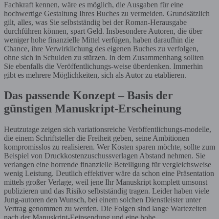
Fachkraft kennen, wäre es möglich, die Ausgaben für eine
hochwertige Gestaltung Ihres Buches zu vermeiden. Grundsätzlich
gilt, alles, was Sie selbstständig bei der Roman-Herausgabe
durchführen können, spart Geld. Insbesondere Autoren, die über
weniger hohe finanzielle Mittel verfügen, haben daraufhin die
Chance, ihre Verwirklichung des eigenen Buches zu verfolgen,
ohne sich in Schulden zu stürzen. In dem Zusammenhang sollten
Sie ebenfalls die Veröffentlichungs-weise überdenken. Immerhin
gibt es mehrere Möglichkeiten, sich als Autor zu etablieren.
Das passende Konzept – Basis der
günstigen Manuskript-Erscheinung
Heutzutage zeigen sich variationsreiche Veröffentlichungs-modelle,
die einem Schriftsteller die Freiheit geben, seine Ambitionen
kompromisslos zu realisieren. Wer Kosten sparen möchte, sollte zum
Beispiel von Druckkostenzuschussverlagen Abstand nehmen. Sie
verlangen eine horrende finanzielle Beteiligung für vergleichsweise
wenig Leistung. Deutlich effektiver wäre da schon eine Präsentation
mittels großer Verlage, weil jene Ihr Manuskript komplett umsonst
publizieren und das Risiko selbstständig tragen. Leider haben viele
Jung-autoren den Wunsch, bei einem solchen Dienstleister unter
Vertrag genommen zu werden. Die Folgen sind lange Wartezeiten
nach der Manuskript-Eeinsendung und eine hohe