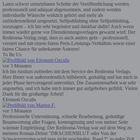
Laien schwer umsetzbaren Schritte der Veröffentlichung werden
professionell und adäquat abgenommen, und zudem werden
individuelle Wünsche wirklich gehört und mehr als
zufriedenstellend umgesetzt. Selfpublishing ohne Selfpublishing,
sozusagen – ich bin sehr begeistert und dankbar dafür! Auch wenn
immer wieder gerne vor Dienstleistungsverlagen gewarnt wird: Der
Rediroma-Verlag zeigt, dass es auch anders geht – professionell,
versiert und mit einem fairen Preis-Leistungs-Verhältnis sowie einer
fairen Chance für unbekannte Autoren!
To Be Us
vor 3 Monaten
Ich bin rundum zufrieden mit dem Service des Rediroma Verlags.
Herr Bieter war außerordentlich hilfsbereit, geduldig und hat mich in
jeder Phase hervorragend unterstützt. Die Zusammenarbeit war sehr
angenehm, und ich habe mich immer gut aufgehoben gefühlt. Vielen
Dank für die großartige Arbeit!
Efemusti Ozcalis
vor 3 Monaten
Professionelle Unterstützung, schnelle Bearbeitung, geduldige
Beantwortung aller Fragen, kostengünstig und von meiner Seite
wärmste Empfehlung: Der Rediroma-Verlag war auf dem Weg zu
meinem Roman-Debut "DRACHENBLUT oder Von der
Schwiegermutter wird man nicht geschieden, Band I" zu jeder Zeit