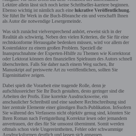
Lektüre allein lässt sich noch keine Schriftseller-karriere beginnen.
Ebenso wichtig ist nämlich auch eine
lukrative Veröffentlichung
.
Sie führt Ihr Werk in die Buch-Bbranche ein und verschafft Ihnen
als Autor die notwendige Lesergemeinde.
Was sich zunächst vielversprechend anhört, erweist sich in der
Realität als schwierig. Neben den vielen Kriterien, die Sie für eine
rechtskonforme Herausgabe bedenken müssen, wird vor allem der
Kostenfaktor zu einem großen Problem. Speziell die
Inanspruchnahme der Experten-Hhilfe zu Themen wie Korrektorat
oder Lektorat können den finanziellen Spielraum des Autors schnell
überschreiten. Falls Sie daher nach einem Weg suchen, Ihr
Manuskript auf preiswerte Art zu veröffentlichen, sollten Sie
Eigeninitiative zeigen.
Dabei spielt die Vorarbeit eine tragende Rolle, denn je
aufschlussreicher Sie Ihr Buch gestalten, desto geringer sind die
Arbeiten der Profis. Eine korrekte Ausdrucksweise, ein
anschaulicher Schreibstil und eine saubere Rechtschreibung sind
hier zentrale Elemente einer günstigen Buch-Publikation. InSsofern
Sie während des Verfassens nicht objektiv genug sind, könnten Sie
Ihren Roman nach Fertigstellung Korrektur lesen oder jemandem
anvertrauen, der dies für Sie umsonst übernimmt. Somit werden
oftmals schon viele Ungereimtheiten, Fehler oder schwammige
Ausdrucksformen deutlich und lassen sich anpassen.