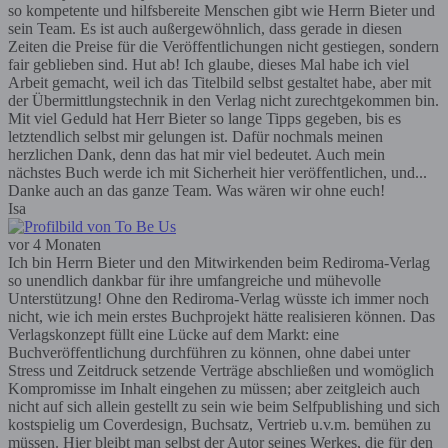
so kompetente und hilfsbereite Menschen gibt wie Herrn Bieter und
sein Team. Es ist auch außergewöhnlich, dass gerade in diesen
Zeiten die Preise für die Veröffentlichungen nicht gestiegen, sondern
fair geblieben sind. Hut ab! Ich glaube, dieses Mal habe ich viel
Arbeit gemacht, weil ich das Titelbild selbst gestaltet habe, aber mit
der Übermittlungstechnik in den Verlag nicht zurechtgekommen bin.
Mit viel Geduld hat Herr Bieter so lange Tipps gegeben, bis es
letztendlich selbst mir gelungen ist. Dafür nochmals meinen
herzlichen Dank, denn das hat mir viel bedeutet. Auch mein
nächstes Buch werde ich mit Sicherheit hier veröffentlichen, und...
Danke auch an das ganze Team. Was wären wir ohne euch!
Isa
vor 4 Monaten
Ich bin Herrn Bieter und den Mitwirkenden beim Rediroma-Verlag
so unendlich dankbar für ihre umfangreiche und mühevolle
Unterstützung! Ohne den Rediroma-Verlag wüsste ich immer noch
nicht, wie ich mein erstes Buchprojekt hätte realisieren können. Das
Verlagskonzept füllt eine Lücke auf dem Markt: eine
Buchveröffentlichung durchführen zu können, ohne dabei unter
Stress und Zeitdruck setzende Verträge abschließen und womöglich
Kompromisse im Inhalt eingehen zu müssen; aber zeitgleich auch
nicht auf sich allein gestellt zu sein wie beim Selfpublishing und sich
kostspielig um Coverdesign, Buchsatz, Vertrieb u.v.m. bemühen zu
müssen. Hier bleibt man selbst der Autor seines Werkes, die für den