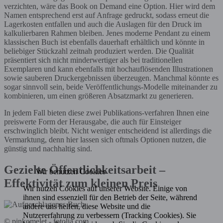
verzichten, wäre das Book on Demand eine Option. Hier wird dem
Namen entsprechend erst auf Anfrage gedruckt, sodass erneut die
Lagerkosten entfallen und auch die Auslagen für den Druck im
kalkulierbaren Rahmen bleiben. Jenes moderne Pendant zu einem
klassischen Buch ist ebenfalls dauerhaft erhältlich und könnte in
beliebiger Stückzahl zeitnah produziert werden. Die Qualität
präsentiert sich nicht minderwertiger als bei traditionellen
Exemplaren und kann ebenfalls mit hochauflösenden Illustrationen
sowie sauberen Druckergebnissen überzeugen. Manchmal könnte es
sogar sinnvoll sein, beide Veröffentlichungs-Modelle miteinander zu
kombinieren, um einen größeren Absatzmarkt zu generieren.
In jedem Fall bieten diese zwei Publikations-verfahren Ihnen eine
preiswerte Form der Herausgabe, die auch für Einsteiger
erschwinglich bleibt. Nicht weniger entscheidend ist allerdings die
Vermarktung, denn hier lassen sich oftmals Optionen nutzen, die
günstig und nachhaltig sind.
Gezielte Öffentlichkeitsarbeit –
Wir benutzen Cookies
Effektivität zum kleinen Preis
Wir nutzen Cookies auf unserer Website. Einige von
ihnen sind essenziell für den Betrieb der Seite, während
andere uns helfen, diese Website und die
Nutzererfahrung zu verbessern (Tracking Cookies). Sie
© pinkomelet - fotolia.com