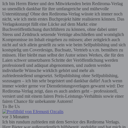
Ich bin Herrn Bieter und den Mitwirkenden beim Rediroma-Verlag
so unendlich dankbar für ihre umfangreiche und mühevolle
Unterstützung! Ohne den Rediroma-Verlag wüsste ich immer noch
nicht, wie ich mein erstes Buchprojekt hätte realisieren können. Das
Verlagskonzept füllt eine Lücke auf dem Markt: eine
Buchveröffentlichung durchführen zu können, ohne dabei unter
Stress und Zeitdruck setzende Verträge abschließen und womöglich
Kompromisse im Inhalt eingehen zu müssen; aber zeitgleich auch
nicht auf sich allein gestellt zu sein wie beim Selfpublishing und sich
kostspielig um Coverdesign, Buchsatz, Vertrieb u.v.m. bemühen zu
müssen. Hier bleibt man selbst der Autor seines Werkes, die für den
Laien schwer umsetzbaren Schritte der Veröffentlichung werden
professionell und adäquat abgenommen, und zudem werden
individuelle Wünsche wirklich gehört und mehr als
zufriedenstellend umgesetzt. Selfpublishing ohne Selfpublishing,
sozusagen – ich bin sehr begeistert und dankbar dafür! Auch wenn
immer wieder gerne vor Dienstleistungsverlagen gewarnt wird: Der
Rediroma-Verlag zeigt, dass es auch anders geht – professionell,
versiert und mit einem fairen Preis-Leistungs-Verhältnis sowie einer
fairen Chance für unbekannte Autoren!
To Be Us
vor 3 Monaten
Ich bin rundum zufrieden mit dem Service des Rediroma Verlags.
Herr Bieter war außerordentlich hilfsbereit, geduldig und hat mich in