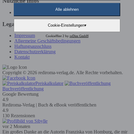
Nützliche Infos
Alle ablehnen
Günstige Buchveröffentlichung
Legals
Cookie-Einstellungen
▾
Impressum
CookieHint 2 by
reDim GmbH
Allgemeine Geschäftsbedingungen
Haftungsausschluss
Datenschutzerklärung
Kontakt
Copyright © 2026 rediroma-verlag.de. Alle Rechte vorbehalten.
Preiskalkulator
Buchveröffentlichung
Google Bewertung
4.9
Rediroma-Verlag | Buch & eBook veröffentlichen
4.9
130 Rezensionen
vor 2 Monaten
Ein großes Danke an die Autorin Franziska von Homburg, die mir