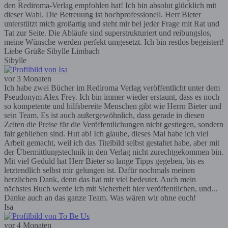
den Rediroma-Verlag empfohlen hat! Ich bin absolut glücklich mit
dieser Wahl. Die Betreuung ist hochprofessionell. Herr Bieter
unterstützt mich großartig und steht mir bei jeder Frage mit Rat und
Tat zur Seite. Die Abläufe sind superstrukturiert und reibungslos,
meine Wünsche werden perfekt umgesetzt. Ich bin restlos begeistert!
Liebe Grüße Sibylle Limbach
Sibylle
vor 3 Monaten
Ich habe zwei Bücher im Rediroma Verlag veröffentlicht unter dem
Pseudonym Alex Frey. Ich bin immer wieder erstaunt, dass es noch
so kompetente und hilfsbereite Menschen gibt wie Herrn Bieter und
sein Team. Es ist auch außergewöhnlich, dass gerade in diesen
Zeiten die Preise für die Veröffentlichungen nicht gestiegen, sondern
fair geblieben sind. Hut ab! Ich glaube, dieses Mal habe ich viel
Arbeit gemacht, weil ich das Titelbild selbst gestaltet habe, aber mit
der Übermittlungstechnik in den Verlag nicht zurechtgekommen bin.
Mit viel Geduld hat Herr Bieter so lange Tipps gegeben, bis es
letztendlich selbst mir gelungen ist. Dafür nochmals meinen
herzlichen Dank, denn das hat mir viel bedeutet. Auch mein
nächstes Buch werde ich mit Sicherheit hier veröffentlichen, und...
Danke auch an das ganze Team. Was wären wir ohne euch!
Isa
vor 4 Monaten