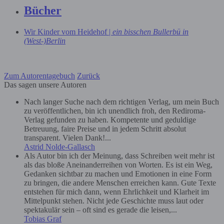
Bücher
Wir Kinder vom Heidehof |
ein bisschen Bullerbü in
(West-)Berlin
Zum Autorentagebuch
Zurück
Das sagen unsere Autoren
Nach langer Suche nach dem richtigen Verlag, um mein Buch
zu veröffentlichen, bin ich unendlich froh, den Rediroma-
Verlag gefunden zu haben. Kompetente und geduldige
Betreuung, faire Preise und in jedem Schritt absolut
transparent. Vielen Dank!...
Astrid Nolde-Gallasch
Als Autor bin ich der Meinung, dass Schreiben weit mehr ist
als das bloße Aneinanderreihen von Worten. Es ist ein Weg,
Gedanken sichtbar zu machen und Emotionen in eine Form
zu bringen, die andere Menschen erreichen kann. Gute Texte
entstehen für mich dann, wenn Ehrlichkeit und Klarheit im
Mittelpunkt stehen. Nicht jede Geschichte muss laut oder
spektakulär sein – oft sind es gerade die leisen,...
Tobias Graf