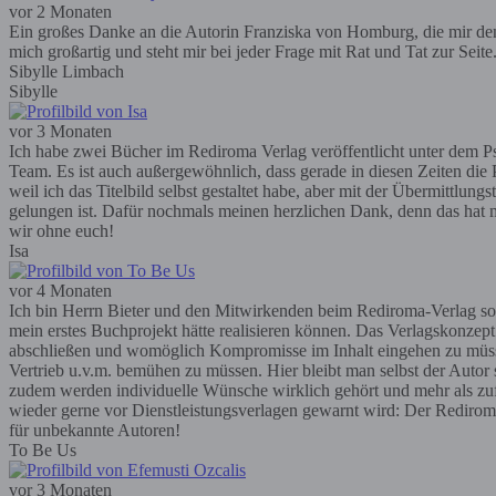
vor 2 Monaten
Ein großes Danke an die Autorin Franziska von Homburg, die mir den R
mich großartig und steht mir bei jeder Frage mit Rat und Tat zur Seit
Sibylle Limbach
Sibylle
vor 3 Monaten
Ich habe zwei Bücher im Rediroma Verlag veröffentlicht unter dem Ps
Team. Es ist auch außergewöhnlich, dass gerade in diesen Zeiten die P
weil ich das Titelbild selbst gestaltet habe, aber mit der Übermittlun
gelungen ist. Dafür nochmals meinen herzlichen Dank, denn das hat m
wir ohne euch!
Isa
vor 4 Monaten
Ich bin Herrn Bieter und den Mitwirkenden beim Rediroma-Verlag so
mein erstes Buchprojekt hätte realisieren können. Das Verlagskonzep
abschließen und womöglich Kompromisse im Inhalt eingehen zu müssen; 
Vertrieb u.v.m. bemühen zu müssen. Hier bleibt man selbst der Autor
zudem werden individuelle Wünsche wirklich gehört und mehr als zufr
wieder gerne vor Dienstleistungsverlagen gewarnt wird: Der Rediroma-V
für unbekannte Autoren!
To Be Us
vor 3 Monaten