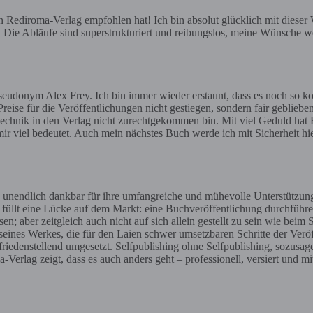
ediroma-Verlag empfohlen hat! Ich bin absolut glücklich mit dieser Wa
e. Die Abläufe sind superstrukturiert und reibungslos, meine Wünsche we
eudonym Alex Frey. Ich bin immer wieder erstaunt, dass es noch so ko
reise für die Veröffentlichungen nicht gestiegen, sondern fair geblieben
gstechnik in den Verlag nicht zurechtgekommen bin. Mit viel Geduld hat H
ir viel bedeutet. Auch mein nächstes Buch werde ich mit Sicherheit h
 unendlich dankbar für ihre umfangreiche und mühevolle Unterstützun
t füllt eine Lücke auf dem Markt: eine Buchveröffentlichung durchführe
aber zeitgleich auch nicht auf sich allein gestellt zu sein wie beim 
 seines Werkes, die für den Laien schwer umsetzbaren Schritte der Ve
iedenstellend umgesetzt. Selfpublishing ohne Selfpublishing, sozusag
erlag zeigt, dass es auch anders geht – professionell, versiert und mi