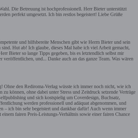
hl. Die Betreuung ist hochprofessionell. Herr Bieter unterstützt
rden perfekt umgesetzt. Ich bin restlos begeistert! Liebe Grüße
mpetente und hilfsbereite Menschen gibt wie Herrn Bieter und sein
 sind. Hut ab! Ich glaube, dieses Mal habe ich viel Arbeit gemacht,
err Bieter so lange Tipps gegeben, bis es letztendlich selbst mir
ier veröffentlichen, und... Danke auch an das ganze Team. Was wären
g! Ohne den Rediroma-Verlag wüsste ich immer noch nicht, wie ich
n zu können, ohne dabei unter Stress und Zeitdruck setzende Verträge
Selfpublishing und sich kostspielig um Coverdesign, Buchsatz,
röffentlichung werden professionell und adäquat abgenommen, und
en – ich bin sehr begeistert und dankbar dafür! Auch wenn immer
t einem fairen Preis-Leistungs-Verhältnis sowie einer fairen Chance