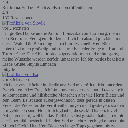
4.9
Rediroma-Verlag | Buch & eBook veröffentlichen
4.9
130 Rezensionen
vor 2 Monaten
Ein großes Danke an die Autorin Franziska von Homburg, die mir
den Rediroma-Verlag empfohlen hat! Ich bin absolut glücklich mit
dieser Wahl. Die Betreuung ist hochprofessionell. Herr Bieter
unterstützt mich großartig und steht mir bei jeder Frage mit Rat und
Tat zur Seite. Die Abläufe sind superstrukturiert und reibungslos,
meine Wünsche werden perfekt umgesetzt. Ich bin restlos begeistert!
Liebe Grüße Sibylle Limbach
Sibylle
vor 3 Monaten
Ich habe zwei Bücher im Rediroma Verlag veröffentlicht unter dem
Pseudonym Alex Frey. Ich bin immer wieder erstaunt, dass es noch
so kompetente und hilfsbereite Menschen gibt wie Herrn Bieter und
sein Team. Es ist auch außergewöhnlich, dass gerade in diesen
Zeiten die Preise für die Veröffentlichungen nicht gestiegen, sondern
fair geblieben sind. Hut ab! Ich glaube, dieses Mal habe ich viel
Arbeit gemacht, weil ich das Titelbild selbst gestaltet habe, aber mit
der Übermittlungstechnik in den Verlag nicht zurechtgekommen bin.
Mit viel Geduld hat Herr Bieter so lange Tipps gegeben, bis es