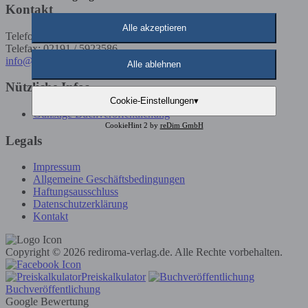
Kontakt
Alle akzeptieren
Telefon: 02191 / 5923585
Telefax: 02191 / 5923586
info@rediroma-verlag.de
Alle ablehnen
Nützliche Infos
Cookie-Einstellungen
▾
Günstige Buchveröffentlichung
CookieHint 2 by
reDim GmbH
Legals
Impressum
Allgemeine Geschäftsbedingungen
Haftungsausschluss
Datenschutzerklärung
Kontakt
Copyright © 2026 rediroma-verlag.de. Alle Rechte vorbehalten.
Preiskalkulator
Buchveröffentlichung
Google Bewertung