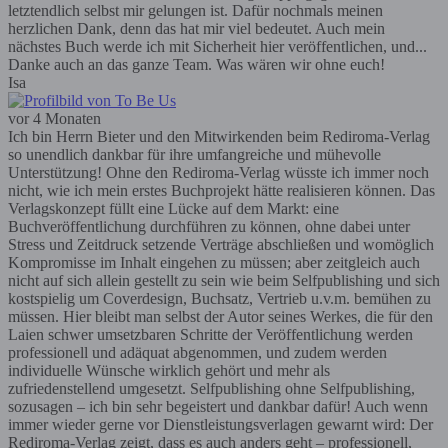
letztendlich selbst mir gelungen ist. Dafür nochmals meinen
herzlichen Dank, denn das hat mir viel bedeutet. Auch mein
nächstes Buch werde ich mit Sicherheit hier veröffentlichen, und...
Danke auch an das ganze Team. Was wären wir ohne euch!
Isa
vor 4 Monaten
Ich bin Herrn Bieter und den Mitwirkenden beim Rediroma-Verlag
so unendlich dankbar für ihre umfangreiche und mühevolle
Unterstützung! Ohne den Rediroma-Verlag wüsste ich immer noch
nicht, wie ich mein erstes Buchprojekt hätte realisieren können. Das
Verlagskonzept füllt eine Lücke auf dem Markt: eine
Buchveröffentlichung durchführen zu können, ohne dabei unter
Stress und Zeitdruck setzende Verträge abschließen und womöglich
Kompromisse im Inhalt eingehen zu müssen; aber zeitgleich auch
nicht auf sich allein gestellt zu sein wie beim Selfpublishing und sich
kostspielig um Coverdesign, Buchsatz, Vertrieb u.v.m. bemühen zu
müssen. Hier bleibt man selbst der Autor seines Werkes, die für den
Laien schwer umsetzbaren Schritte der Veröffentlichung werden
professionell und adäquat abgenommen, und zudem werden
individuelle Wünsche wirklich gehört und mehr als
zufriedenstellend umgesetzt. Selfpublishing ohne Selfpublishing,
sozusagen – ich bin sehr begeistert und dankbar dafür! Auch wenn
immer wieder gerne vor Dienstleistungsverlagen gewarnt wird: Der
Rediroma-Verlag zeigt, dass es auch anders geht – professionell,