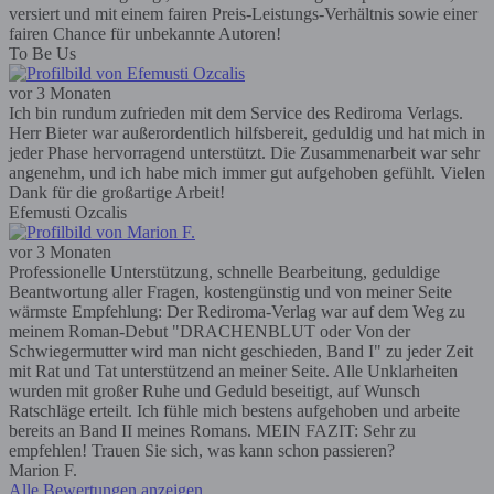
versiert und mit einem fairen Preis-Leistungs-Verhältnis sowie einer
fairen Chance für unbekannte Autoren!
To Be Us
vor 3 Monaten
Ich bin rundum zufrieden mit dem Service des Rediroma Verlags.
Herr Bieter war außerordentlich hilfsbereit, geduldig und hat mich in
jeder Phase hervorragend unterstützt. Die Zusammenarbeit war sehr
angenehm, und ich habe mich immer gut aufgehoben gefühlt. Vielen
Dank für die großartige Arbeit!
Efemusti Ozcalis
vor 3 Monaten
Professionelle Unterstützung, schnelle Bearbeitung, geduldige
Beantwortung aller Fragen, kostengünstig und von meiner Seite
wärmste Empfehlung: Der Rediroma-Verlag war auf dem Weg zu
meinem Roman-Debut "DRACHENBLUT oder Von der
Schwiegermutter wird man nicht geschieden, Band I" zu jeder Zeit
mit Rat und Tat unterstützend an meiner Seite. Alle Unklarheiten
wurden mit großer Ruhe und Geduld beseitigt, auf Wunsch
Ratschläge erteilt. Ich fühle mich bestens aufgehoben und arbeite
bereits an Band II meines Romans. MEIN FAZIT: Sehr zu
empfehlen! Trauen Sie sich, was kann schon passieren?
Marion F.
Alle Bewertungen anzeigen